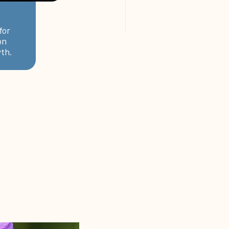
for
on
th.