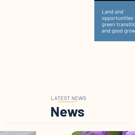
Land and
opportunities 
green transiti
and good grow
LATEST NEWS
News