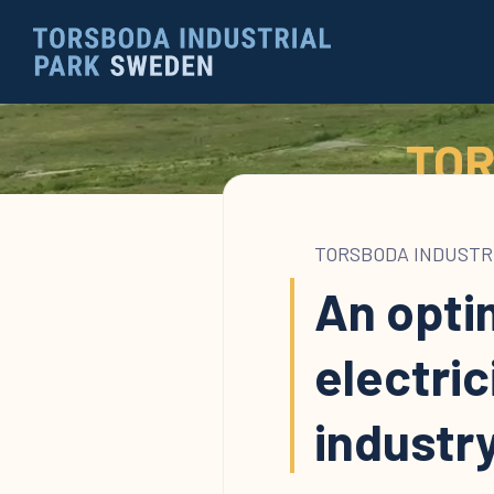
TOR
TORSBODA INDUSTR
An opti
electric
industr