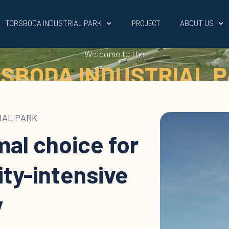
TORSBODA INDUSTRIAL PARK
ABOUT US
PROJECT
Welcome to the
SBODA INDUSTRIAL 
IAL PARK
mal choice for
ity-intensive
y