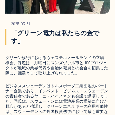
2025-03-31
「グリーン電力は私たちの金で
す」
グリーン移行におけるヴェステルノールランドの立場、
機会、課題は、月曜日にスンズヴァル市とHSOプロジェ
クトが地域の業界代表や自治体職員との会合を招集した
際に、議題として取り上げられました。
ビジネススウェーデンはトルスボーダ工業団地のパート
ナー企業であり、インベスト・ビジネス・スウェーデン
の責任者であるヤーニ・ハイノネンも会議で講演しまし
た。同氏は、スウェーデンには電池産業の構築に向けた
野心があると強調し、グリーンエネルギーの利用可能性
は、スウェーデンへの外国投資誘致において最も重要な