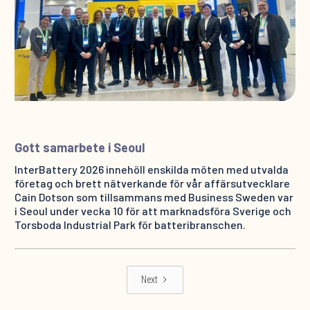
Gott samarbete i Seoul
InterBattery 2026 innehöll enskilda möten med utvalda
företag och brett nätverkande för vår affärsutvecklare
Cain Dotson som tillsammans med Business Sweden var
i Seoul under vecka 10 för att marknadsföra Sverige och
Torsboda Industrial Park för batteribranschen.
Next