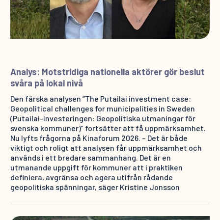
Analys: Motstridiga nationella aktörer gör beslut
svåra på lokal nivå
Den färska analysen ”The Putailai investment case:
Geopolitical challenges for municipalities in Sweden
(Putailai-investeringen: Geopolitiska utmaningar för
svenska kommuner)” fortsätter att få uppmärksamhet.
Nu lyfts frågorna på Kinaforum 2026. – Det är både
viktigt och roligt att analysen får uppmärksamhet och
används i ett bredare sammanhang. Det är en
utmanande uppgift för kommuner att i praktiken
definiera, avgränsa och agera utifrån rådande
geopolitiska spänningar, säger Kristine Jonsson