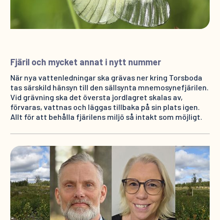
Fjäril och mycket annat i nytt nummer
När nya vattenledningar ska grävas ner kring Torsboda
tas särskild hänsyn till den sällsynta mnemosynefjärilen.
Vid grävning ska det översta jordlagret skalas av,
förvaras, vattnas och läggas tillbaka på sin plats igen.
Allt för att behålla fjärilens miljö så intakt som möjligt.