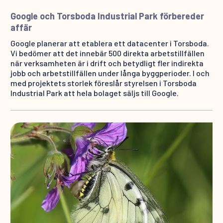
Google och Torsboda Industrial Park förbereder
affär
Google planerar att etablera ett datacenter i Torsboda.
Vi bedömer att det innebär 500 direkta arbetstillfällen
när verksamheten är i drift och betydligt fler indirekta
jobb och arbetstillfällen under långa byggperioder. I och
med projektets storlek föreslår styrelsen i Torsboda
Industrial Park att hela bolaget säljs till Google.