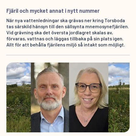
Fjäril och mycket annat i nytt nummer
När nya vattenledningar ska grävas ner kring Torsboda
tas särskild hänsyn till den sällsynta mnemosynefjärilen.
Vid grävning ska det översta jordlagret skalas av,
förvaras, vattnas och läggas tillbaka på sin plats igen.
Allt för att behålla fjärilens miljö så intakt som möjligt.