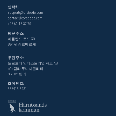
연락처:
support@torsboda.com
contact@torsboda.com
+46 60-16 37 70
방문 주소:
미들랜드 로드 30
861 41 쇠르베르게
우편 주소:
토르보다 인더스트리얼 파크 AB
c/o 팀라 무니시팔리티
861 82 팀라
조직 번호:
556415-5231