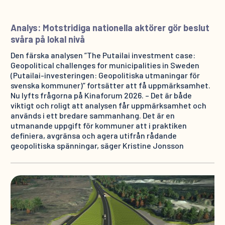
Analys: Motstridiga nationella aktörer gör beslut
svåra på lokal nivå
Den färska analysen ”The Putailai investment case:
Geopolitical challenges for municipalities in Sweden
(Putailai-investeringen: Geopolitiska utmaningar för
svenska kommuner)” fortsätter att få uppmärksamhet.
Nu lyfts frågorna på Kinaforum 2026. – Det är både
viktigt och roligt att analysen får uppmärksamhet och
används i ett bredare sammanhang. Det är en
utmanande uppgift för kommuner att i praktiken
definiera, avgränsa och agera utifrån rådande
geopolitiska spänningar, säger Kristine Jonsson