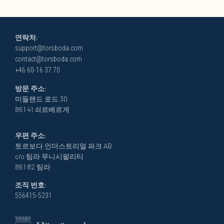
연락처:
support@torsboda.com
contact@torsboda.com
+46 60-16 37 70
방문 주소:
미들랜드 로드 30
861 41 쇠르베르게
우편 주소:
토르보다 인더스트리얼 파크 AB
c/o 팀라 무니시팔리티
861 82 팀라
조직 번호:
556415-5231