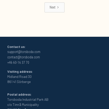
Next
Contact us:
support@torsboda.com
contact@torsboda.com
+46 60-16 37 70
Visiting address:
Midland Road 30
861 41 Sörberge
Postal address:
Torsboda Industrial Park AB
c/o Timrå Municipality