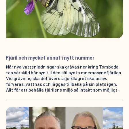
Fjäril och mycket annat i nytt nummer
När nya vattenledningar ska grävas ner kring Torsboda
tas särskild hänsyn till den sällsynta mnemosynefjärilen.
Vid grävning ska det översta jordlagret skalas av,
förvaras, vattnas och läggas tillbaka på sin plats igen.
Allt för att behålla fjärilens miljö så intakt som möjligt.