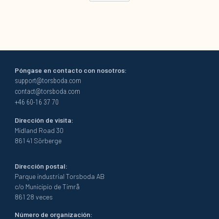
Póngase en contacto con nosotros:
support@torsboda.com
contact@torsboda.com
+46 60-16 37 70
Dirección de visita:
Midland Road 30
861 41 Sörberge
Dirección postal:
Parque industrial Torsboda AB
c/o Municipio de Timrå
861 28 veces
Número de organización: