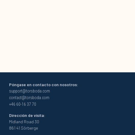
Póngase en contacto con nosotros:
support@torsboda.com
contact@torsboda.com
+46 60-16 37 70
Dirección de visita:
Midland Road 30
861 41 Sörberge